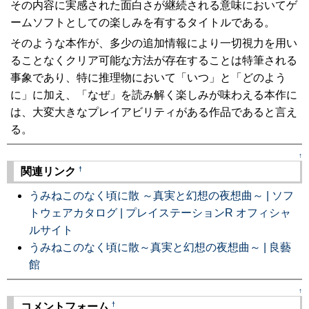
その内容に実感された面白さが継続される意味においてゲ
ームソフトとしての楽しみを有するタイトルである。
そのような本作が、多少の追加情報により一切視力を用い
ることなくクリア可能な方法が存在することは特筆される
事象であり、特に推理物において「いつ」と「どのよう
に」に加え、「なぜ」を読み解く楽しみが味わえる本作に
は、大変大きなプレイアビリティがある作品であると言え
る。
↑
†
関連リンク
うみねこのなく頃に散 ～真実と幻想の夜想曲～ | ソフ
トウェアカタログ | プレイステーションR オフィシャ
ルサイト
うみねこのなく頃に散～真実と幻想の夜想曲～ | 良藝
館
↑
†
コメントフォーム