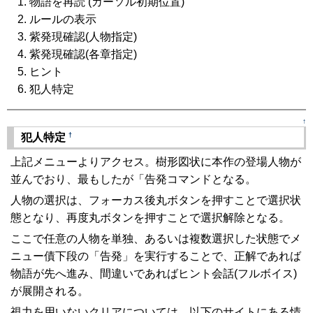
物語を再読 (カーソル初期位置)
ルールの表示
紫発現確認(人物指定)
紫発現確認(各章指定)
ヒント
犯人特定
↑
†
犯人特定
上記メニューよりアクセス。樹形図状に本作の登場人物が
並んでおり、最もしたが「告発コマンドとなる。
人物の選択は、フォーカス後丸ボタンを押すことで選択状
態となり、再度丸ボタンを押すことで選択解除となる。
ここで任意の人物を単独、あるいは複数選択した状態でメ
ニュー債下段の「告発」を実行することで、正解であれば
物語が先へ進み、間違いであればヒント会話(フルボイス)
が展開される。
視力を用いないクリアについては、以下のサイトにある情