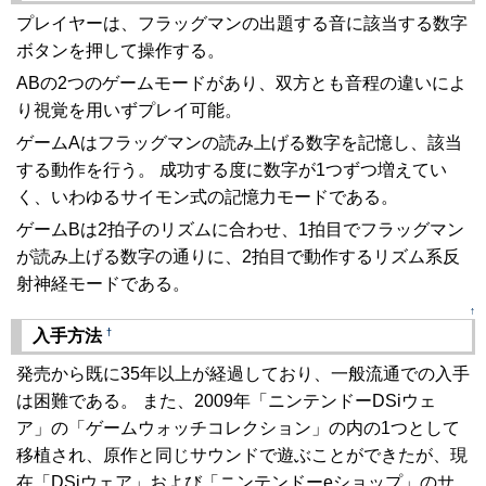
プレイヤーは、フラッグマンの出題する音に該当する数字
ボタンを押して操作する。
ABの2つのゲームモードがあり、双方とも音程の違いによ
り視覚を用いずプレイ可能。
ゲームAはフラッグマンの読み上げる数字を記憶し、該当
する動作を行う。 成功する度に数字が1つずつ増えてい
く、いわゆるサイモン式の記憶力モードである。
ゲームBは2拍子のリズムに合わせ、1拍目でフラッグマン
が読み上げる数字の通りに、2拍目で動作するリズム系反
射神経モードである。
↑
†
入手方法
発売から既に35年以上が経過しており、一般流通での入手
は困難である。 また、2009年「ニンテンドーDSiウェ
ア」の「ゲームウォッチコレクション」の内の1つとして
移植され、原作と同じサウンドで遊ぶことができたが、現
在「DSiウェア」および「ニンテンドーeショップ」のサ