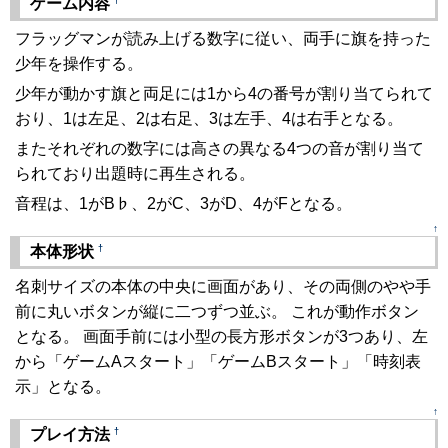
ゲーム内容
フラッグマンが読み上げる数字に従い、両手に旗を持った
少年を操作する。
少年が動かす旗と両足には1から4の番号が割り当てられて
おり、1は左足、2は右足、3は左手、4は右手となる。
またそれぞれの数字には高さの異なる4つの音が割り当て
られており出題時に再生される。
音程は、1がB♭、2がC、3がD、4がFとなる。
↑
†
本体形状
名刺サイズの本体の中央に画面があり、その両側のやや手
前に丸いボタンが縦に二つずつ並ぶ。 これが動作ボタン
となる。 画面手前には小型の長方形ボタンが3つあり、左
から「ゲームAスタート」「ゲームBスタート」「時刻表
示」となる。
↑
†
プレイ方法