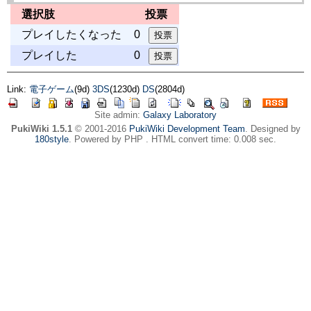
選択肢
投票
プレイしたくなった
0
プレイした
0
Link:
電子ゲーム
(9d)
3DS
(1230d)
DS
(2804d)
Site admin:
Galaxy Laboratory
PukiWiki 1.5.1
© 2001-2016
PukiWiki Development Team
. Designed by
180style
. Powered by PHP . HTML convert time: 0.008 sec.