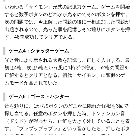
いわゆる「サイモン」形式の記憶力ゲーム。ゲームを開始
すると数字ボタンのどれかが光るのでそのボタンを押す。
次の問題では、今正解した問題の後に一桁追加した問題が
出題されるので、光った順を記憶しその通りにボタンを押
す。48問成功してクリアである。
↑
†
ゲーム4：シャッターゲーム
光と音により示される大数を記憶し、正しく入力する。最
初は4桁、次は5桁という風に1桁ずつ増え、52桁の問題を
正解するとクリアとなる。初代「サイモン」に類似のゲー
ムモードが含まれていた。
↑
†
ゲーム6：ゴーストハンター
音を頼りに、1から9ボタンのどこかに隠れた怪獣を3回で
探し当てる。任意のボタンを押した時、トンテンカン音
（ドミド）が鳴ったら、正解を大きく外していることを表
す。「プップップップッ」という音がしたら、押したボタ