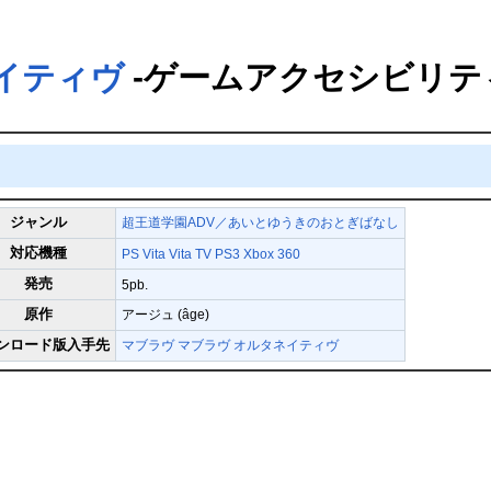
イティヴ
-ゲームアクセシビリテ
ジャンル
超王道学園ADV／あいとゆうきのおとぎばなし
対応機種
PS Vita Vita TV
PS3
Xbox 360
発売
5pb.
原作
アージュ (âge)
ンロード版入手先
マブラヴ
マブラヴ オルタネイティヴ