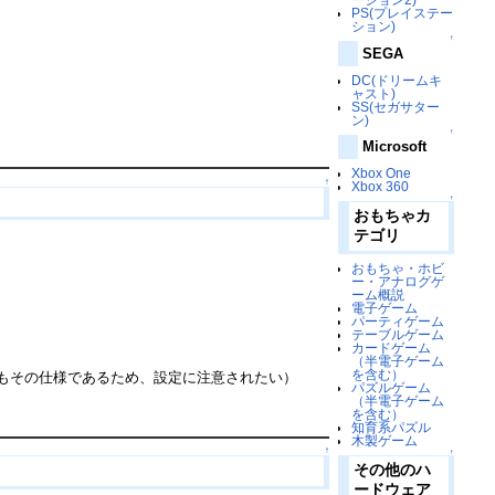
PS(プレイステー
ション)
↑
SEGA
DC(ドリームキ
ャスト)
SS(セガサター
ン)
↑
Microsoft
Xbox One
↑
Xbox 360
↑
おもちゃカ
テゴリ
おもちゃ・ホビ
ー・アナログゲ
ーム概説
電子ゲーム
パーティゲーム
テーブルゲーム
カードゲーム
（半電子ゲーム
を含む）
方もその仕様であるため、設定に注意されたい）
パズルゲーム
（半電子ゲーム
を含む）
知育系パズル
木製ゲーム
↑
↑
その他のハ
ードウェア