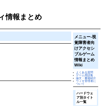
ィ情報まとめ
メニュー-視
覚障害者向
けアクセシ
ブルゲーム
情報まとめ
Wiki
よくある質問
ゲーム用語集
論文・書籍紹介
ウィキ管理者に
ついて
↑
ハードウェ
ア別タイト
ル一覧