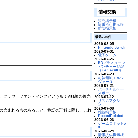
↑
情報交換
質問掲示板
情報提供掲示板
雑談掲示板
↑
最新の30件
2026-08-05
Nintendo Switch
2026-07-31
電子ゲーム
2026-07-26
BBブラスター ス
ピンチャージ煌
↑
（KAGAYAKI）
2026-07-23
封神領域エルツ
ヴァーユ
2026-07-21
バーチャルベー
スボール
クラウドファンディングという形でVita版の販売
2026-07-12
リズムアクショ
ン
2026-07-08
の含まれる点のあること、物語の理解に際し、これ
雑談掲示板
RecentDeleted
2026-06-26
ゲームロボット5
↑
0
2026-06-24
情報提供掲示板