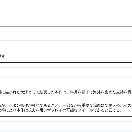
押す
に描かれた大河として結実した本作は、年月を超えて海外を含めた支持を得、
るが、ボタン操作が可能であること、一部ながら重要な場面にて主人公ボイス
取得により本作は視力を用いずプレイの可能なタイトルであると云える。