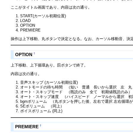
ここがタイトル画面であり、内容は次の通り。
START(カーソル初期位置)
LOAD
OPTION
PREMIERE
操作は上下移動、丸ボタンで決定となる。なお、カーソル移動音、決
†
OPTION
上下移動、上下循環あり。罰ボタンで終了。
内容は次の通り。
音声スキップ (カーソル初期位置)
オートモードの待ち時間 （短い 普通 長いから選択 左 丸
オート・スキップモード （既読のみ 全て 初期値既読のみ）
オート・スキップ速度 （ハイスピード ノーマルから選択 初
bgmボリューム （丸ボタンを押した後、左右で選択 左右循環
SEボリューム （同上）
ボイスボリューム (同上)
†
PREMIERE