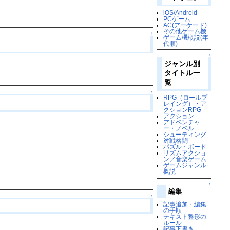
iOS/Android
PCゲーム
AC(アーケード)
その他ゲーム機
↑
ゲーム機概説(年
代順)
↑
ジャンル別
タイトル一
覧
↑
RPG（ロールプ
レイング）・ア
クションRPG
アクション
アドベンチャ
ー・ノベル
シューティング
対戦格闘
パズル・ボード
リズムアクショ
ン／音楽ゲーム
ゲームジャンル
概説
↑
編集
↑
記事追加・編集
の手順
テキスト整形の
ルール
記事下書き