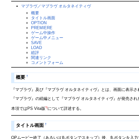
マブラヴ／マブラヴ オルタネイティヴ
概要
タイトル画面
OPTION
PREMIERE
ゲーム中操作
ゲーム中メニュー
SAVE
LOAD
総評
関連リンク
コメントフォーム
†
概要
『マブラヴ』及び『マブラヴ オルタネイティヴ』とは、画面に表示
『マブラヴ』の続編として『マブラヴ オルタネイティヴ』が発売され
*1
本項ではPS Vita版
について詳述する。
†
タイトル画面
OPムービー終了（あるいは丸ボタンでスキップ）後、丸ボタンを入力