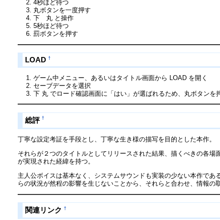
4秒ほど待つ
丸ボタンを一度押す
下 丸 と操作
5秒ほど待つ
罰ボタンを押す
†
LOAD
ゲーム中メニュー、あるいはタイトル画面から LOAD を開く
セーブデータを選択
下 丸 でロード確認画面に「はい」が選ばれるため、丸ボタンを
†
総評
丁寧な設定考証を手段とし、丁寧な生き様の描写を目的とした本作。
それらが２つのタイトルとしてリリースされた結果、描くべきの各場面
が実現された経緯を持つ。
主人公ボイスは基本なく、システムサウンドも実装の少ない本作であ
らの状況が然程の影響を生じないことから、それらと合わせ、情報の
†
関連リンク