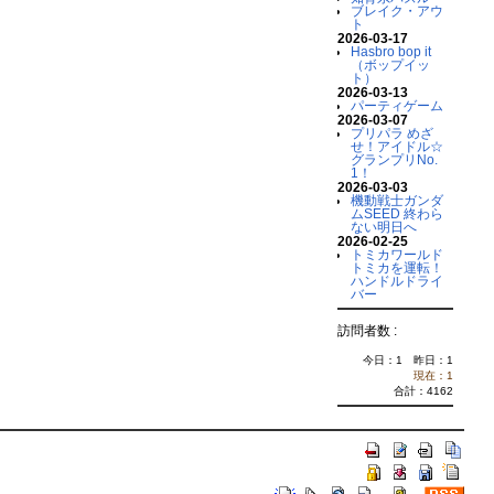
ブレイク・アウ
ト
2026-03-17
Hasbro bop it
（ボップイッ
ト）
2026-03-13
パーティゲーム
2026-03-07
プリパラ めざ
せ！アイドル☆
グランプリNo.
1！
2026-03-03
機動戦士ガンダ
ムSEED 終わら
ない明日へ
2026-02-25
トミカワールド
トミカを運転！
ハンドルドライ
バー
訪問者数 :
今日：1 昨日：1
現在：1
合計：4162