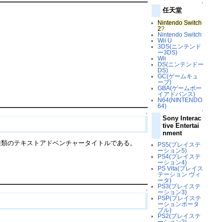
↑
任天堂
Nintendo Switch
2
?
Nintendo Switch
Wii U
3DS(ニンテンド
ー3DS)
Wii
DS(ニンテンドー
DS)
GC(ゲームキュ
ーブ)
GBA(ゲームボー
イアドバンス)
N64(NINTENDO
64)
↑
↑
Sony Interac
tive Entertai
nment
種類のテキストアドベンチャータイトルである。
PS5(プレイステ
ーション5)
PS4(プレイステ
ーション4)
PS Vita(プレイス
テーション ヴィ
ータ)
PS3(プレイステ
↑
ーション3)
PSP(プレイステ
ーションポータ
ブル)
PS2(プレイステ
ーション2)