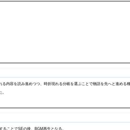
される内容を読み進めつつ、時折現れる分岐を選ぶことで物語を先へと進める
た。
することでSEの後、BGM再生となる。