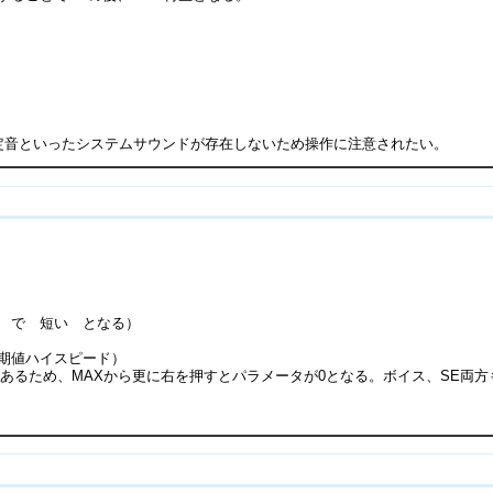
定音といったシステムサウンドが存在しないため操作に注意されたい。
 で 短い となる）
期値ハイスピード）
があるため、MAXから更に右を押すとパラメータが0となる。ボイス、SE両