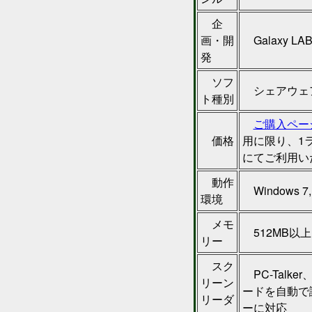
企
画・開
Galaxy LA
発
ソフ
シェアウェ
ト種別
ご購入ペー
価格
用に限り、1
にてご利用い
動作
Windows 7
環境
メモ
512MB以
リー
スク
PC-Talk
リーン
ードを自動で
リーダ
ーに対応