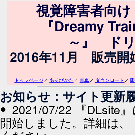
視覚障害者向け
『Dreamy T
～』 ドリト
2016年11月 販
トップページ
／
あそびかた
／
電車
／
ダウンロード
／
限
お知らせ：サイト更新
2021/07/22 『DLsit
開始しました。詳細は、