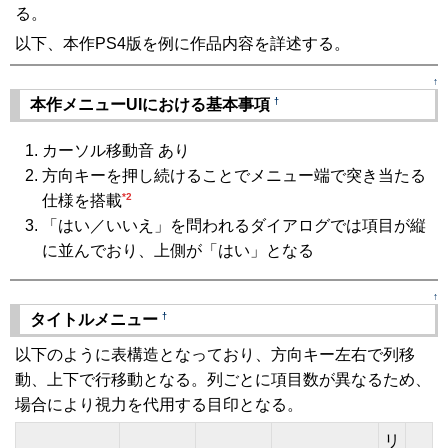
る。
以下、本作PS4版を例に作品内容を詳述する。
↑
†
本作メニューUIにおける基本事項
カーソル移動音 あり
方向キーを押し続けることでメニュー端で突き当たる
*2
仕様を搭載
「はい／いいえ」を問われるダイアログでは項目が縦
に並んでおり、上側が「はい」となる
↑
†
タイトルメニュー
以下のように表構造となっており、方向キー左右で列移
動、上下で行移動となる。列ごとに項目数が異なるため、
場合により視力を代用する目印となる。
リ