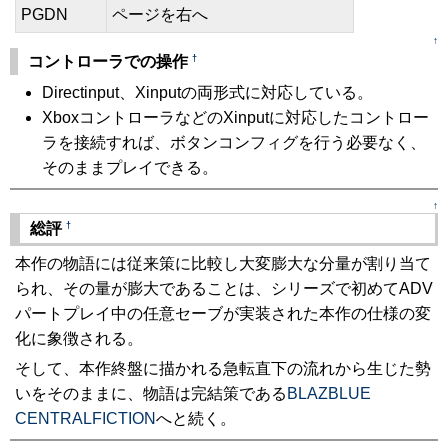
PGDN
ページを右へ
↑
†
コントローラでの操作
Directinput、Xinputの両形式に対応している。
XboxコントローラなどのXinputに対応したコントロー
ラを接続すれば、ボタンコンフィグを行う必要なく、
そのままプレイできる。
↑
†
総評
本作の物語には従来策に比較し大変膨大な分量が割り当て
られ、その量が膨大であることは、シリーズで初めてADV
パートプレイ中の任意セーブが実装された本作の仕様の変
化に象徴される。
そして、本作終盤に描かれる急転直下の流れから生じた勢
いをそのままに、物語は完結策である
BLAZBLUE
CENTRALFICTION
へと続く。