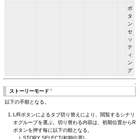
ボ
タ
ン
セ
ッ
テ
ィ
ン
グ
↑
†
ストーリーモード
以下の手順となる。
L/Rボタンによるタブ切り替えにより、閲覧するシナリ
オグループを選ぶ。切り替わる内容は、初期位置からR
ボタンを押す毎に以下の順となる。
STORY SELECT(初期位置)