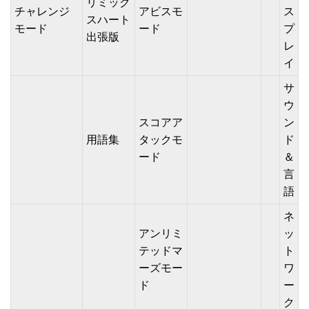
リミック
チャレンジ
アビスモ
ス
スハート
モード
ード
プ
出張版
レ
イ
サ
ウ
スコアア
ン
用語集
タックモ
ド
ード
＆
言
語
ネ
アンリミ
ッ
テッドマ
ト
ーズモー
ワ
ド
ー
ク