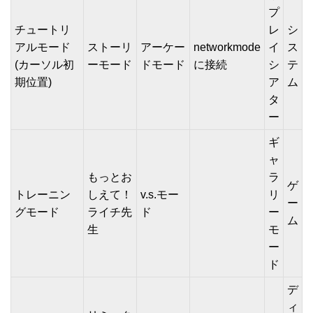
プ
チュートリ
レ
シ
アルモード
ストーリ
アーケー
networkmode
イ
ス
(カーソル初
ーモード
ドモード
に接続
シ
テ
期位置)
ア
ム
タ
ー
ギ
ャ
もっとお
ラ
ゲ
トレーニン
しえて！
v.s.モー
リ
ー
グモード
ライチ先
ド
ー
ム
生
モ
ー
ド
デ
ィ