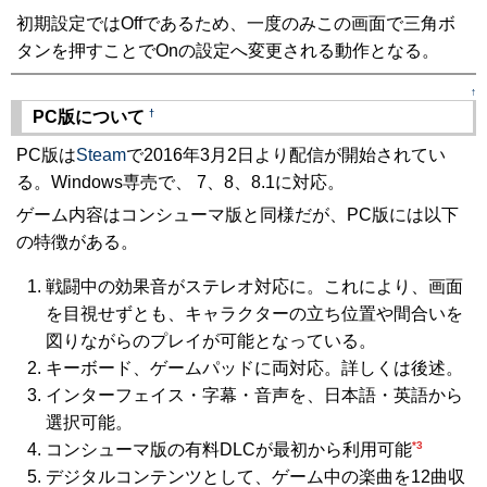
初期設定ではOffであるため、一度のみこの画面で三角ボ
タンを押すことでOnの設定へ変更される動作となる。
↑
†
PC版について
PC版は
Steam
で2016年3月2日より配信が開始されてい
る。Windows専売で、 7、8、8.1に対応。
ゲーム内容はコンシューマ版と同様だが、PC版には以下
の特徴がある。
戦闘中の効果音がステレオ対応に。これにより、画面
を目視せずとも、キャラクターの立ち位置や間合いを
図りながらのプレイが可能となっている。
キーボード、ゲームパッドに両対応。詳しくは後述。
インターフェイス・字幕・音声を、日本語・英語から
選択可能。
*3
コンシューマ版の有料DLCが最初から利用可能
デジタルコンテンツとして、ゲーム中の楽曲を12曲収